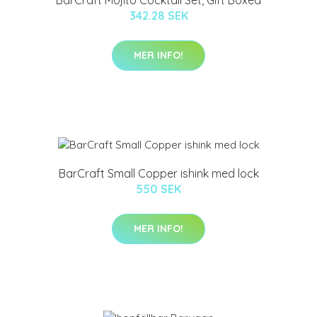
BarCraft Mojito Cocktail Set, Gift Boxed
342.28 SEK
MER INFO!
BarCraft Small Copper ishink med lock
550 SEK
MER INFO!