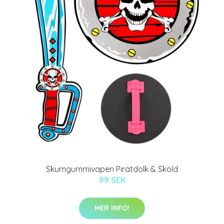
Skumgummivapen Piratdolk & Sköld
99 SEK
MER INFO!