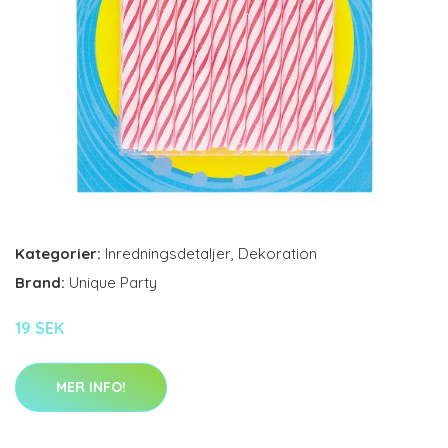
Kategorier:
Inredningsdetaljer
,
Dekoration
Brand:
Unique Party
19 SEK
MER INFO!