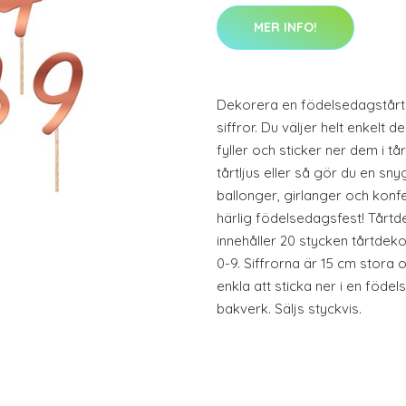
MER INFO!
Dekorera en födelsedagstårta 
siffror. Du väljer helt enkelt
fyller och sticker ner dem i tårt
tårtljus eller så gör du en sn
ballonger, girlanger och konfett
härlig födelsedagsfest! Tårtd
innehåller 20 stycken tårtdek
0-9. Siffrorna är 15 cm stora 
enkla att sticka ner i en födel
bakverk. Säljs styckvis.