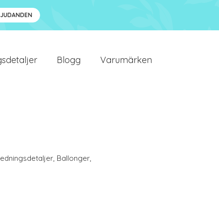
BJUDANDEN
sdetaljer
Blogg
Varumärken
redningsdetaljer
,
Ballonger
,