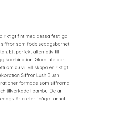
riktigt fint med dessa festliga
 de siffror som födelsedagsbarnet
an. Ett perfekt alternativ till
ygg kombination! Glöm inte bort
i om du vill vill skapa en riktigt
ekoration Siffror Lush Blush
orationer formade som siffrorna
och tillverkade i bambu. De är
sedagstårta eller i något annat