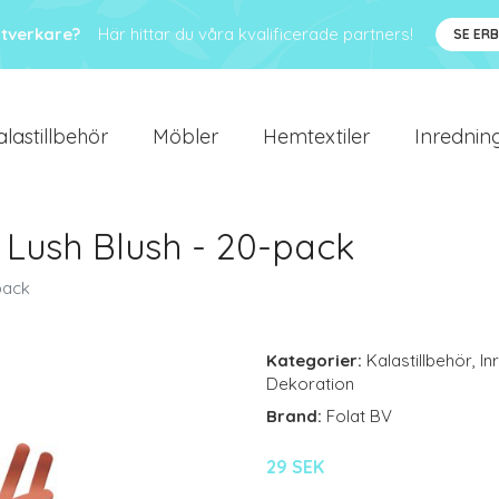
ntverkare?
Här hittar du våra kvalificerade partners!
SE ER
alastillbehör
Möbler
Hemtextiler
Inredning
r Lush Blush - 20-pack
pack
Kategorier:
Kalastillbehör
,
In
Dekoration
Brand:
Folat BV
29 SEK