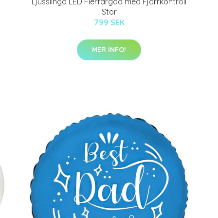
Ljusslinga LED Flerfärgad med Fjärrkontroll
Stor
799 SEK
MER INFO!