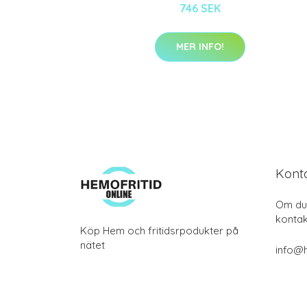
746 SEK
MER INFO!
Kont
Om du 
kontak
Köp Hem och fritidsrpodukter på
nätet
info@h