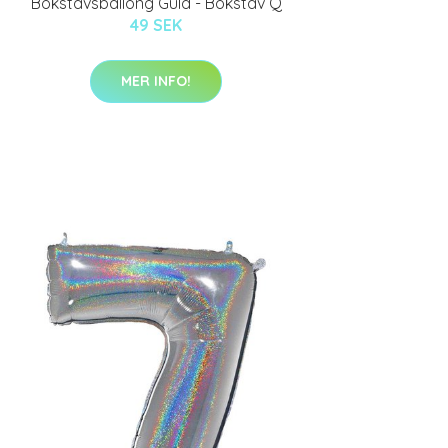
Bokstavsballong Guld - Bokstav Q
49 SEK
MER INFO!