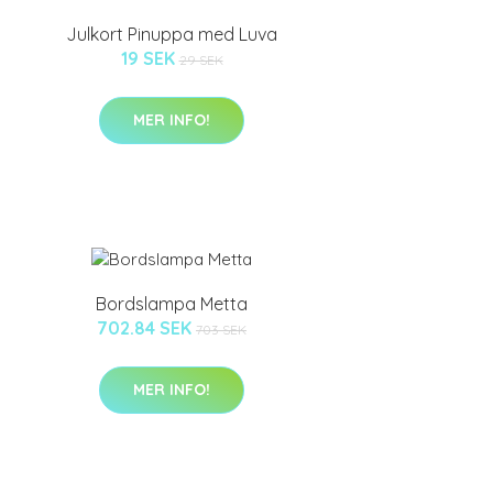
Julkort Pinuppa med Luva
19 SEK
29 SEK
MER INFO!
Bordslampa Metta
702.84 SEK
703 SEK
MER INFO!