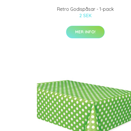
Retro Godispåsar - 1-pack
2 SEK
MER INFO!