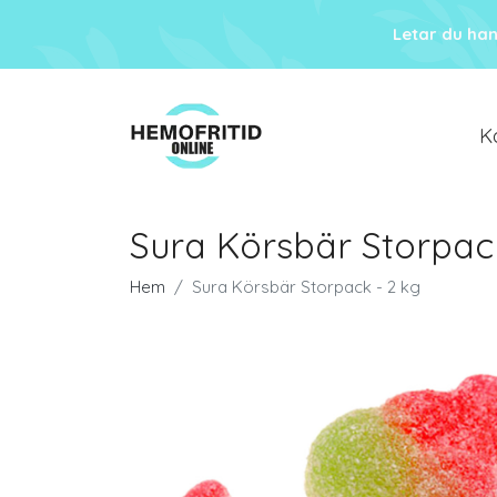
Letar du ha
K
Sura Körsbär Storpack
Hem
Sura Körsbär Storpack - 2 kg