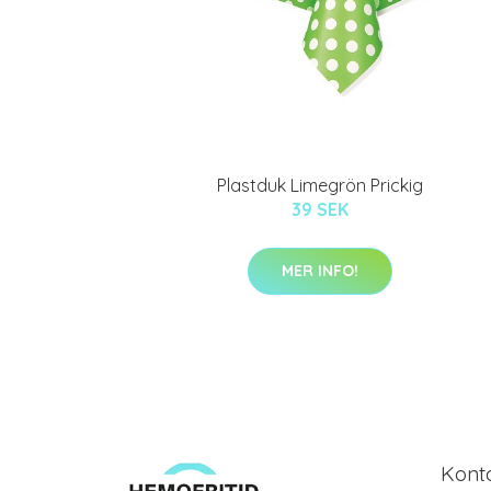
Plastduk Limegrön Prickig
39 SEK
MER INFO!
Kont