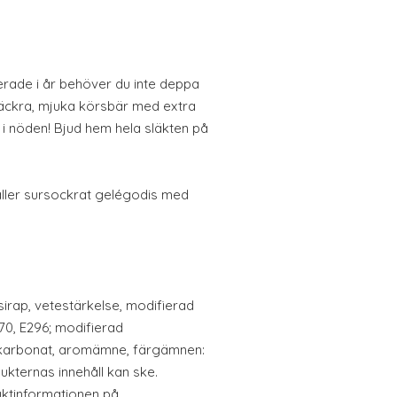
erade i år behöver du inte deppa
 läckra, mjuka körsbär med extra
 i nöden! Bjud hem hela släkten på
ller sursockrat gelégodis med
.
irap, vetestärkelse, modifierad
70, E296; modifierad
ekarbonat, aromämne, färgämnen:
dukternas innehåll kan ske.
duktinformationen på