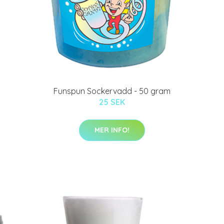
Funspun Sockervadd - 50 gram
25 SEK
MER INFO!