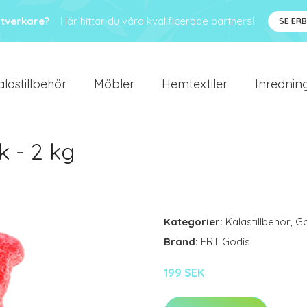
ntverkare?
Här hittar du våra kvalificerade partners!
SE ER
alastillbehör
Möbler
Hemtextiler
Inredning
 - 2 kg
Kategorier:
Kalastillbehör
,
Go
Brand:
ERT Godis
199 SEK