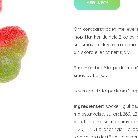
MER INFO!
Om körsbärsträdet inte lever
ihop. Här har du hela 2 kg av
sur smak! Tänk vilken räddare
din skörd eller ät helt själv.
Sura Körsbär Storpack innehå
smak av körsbär.
Levereras i storpack om 2 kg
Ingredienser:
socker, glukoss
majsstärkelse, syror: E260, E2
potatisstärkelse, natriumvät
E120, E141. Förändringar i pro
Kontrollera därför alltid pro