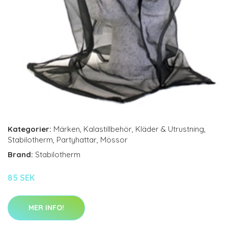
Kategorier:
Märken
,
Kalastillbehör
,
Kläder & Utrustning
,
Stabilotherm
,
Partyhattar
,
Mössor
Brand:
Stabilotherm
85 SEK
MER INFO!