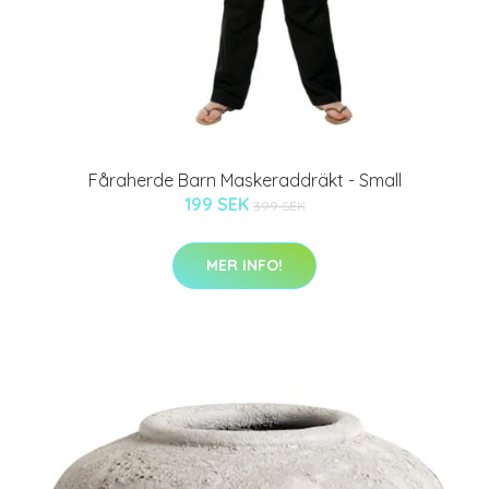
Fåraherde Barn Maskeraddräkt - Small
199 SEK
399 SEK
MER INFO!