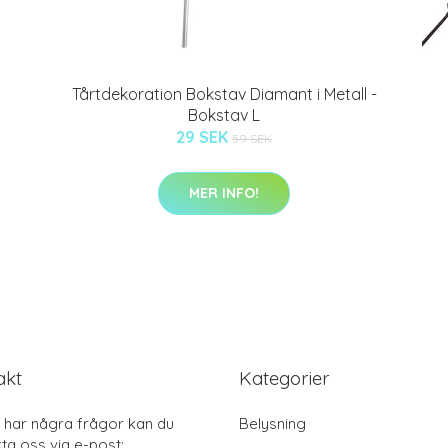
Tårtdekoration Bokstav Diamant i Metall -
Bokstav L
29 SEK
59 SEK
MER INFO!
akt
Kategorier
har några frågor kan du
Belysning
ta oss via e-post: