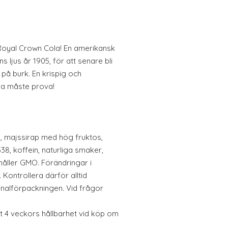
Royal Crown Cola! En amerikansk
 ljus år 1905, för att senare bli
på burk. En krispig och
ra måste prova!
, majssirap med hög fruktos,
38, koffein, naturliga smaker,
håller GMO. Förändringar i
 Kontrollera därför alltid
inalförpackningen. Vid frågor
t 4 veckors hållbarhet vid köp om