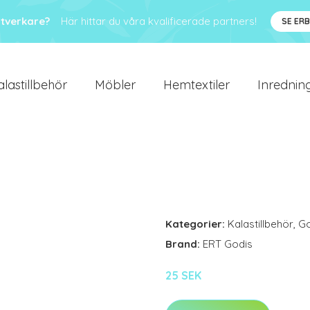
ntverkare?
Här hittar du våra kvalificerade partners!
SE ER
alastillbehör
Möbler
Hemtextiler
Inredning
Kategorier:
Kalastillbehör
,
Go
Brand:
ERT Godis
25 SEK