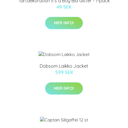
Tårtdekoration It's a Boy Blå Glitter - 1-pack
49 SEK
MER INFO!
Dobsom Laikko Jacket
599 SEK
MER INFO!