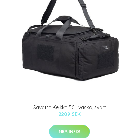
Savotta Keikka 50L väska, svart
2209 SEK
MER INFO!