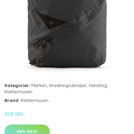
Kategorier:
Märken
,
Inredningsdetaljer
,
Handtag
,
Klättermusen
Brand:
Klättermusen
308 SEK
MER INFO!