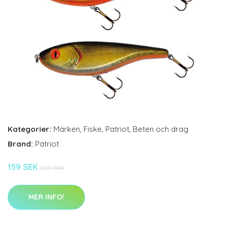
Kategorier:
Märken
,
Fiske
,
Patriot
,
Beten och drag
Brand:
Patriot
159 SEK
209 SEK
MER INFO!