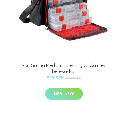
Abu Garcia Medium Lure Bag väska med
betesaskar
519 SEK
610.01 SEK
MER INFO!