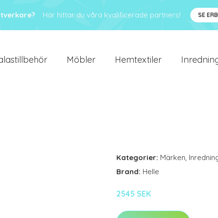
ntverkare?
Här hittar du våra kvalificerade partners!
SE ER
alastillbehör
Möbler
Hemtextiler
Inredning
Kategorier:
Märken
,
Inrednin
Brand:
Helle
2545 SEK