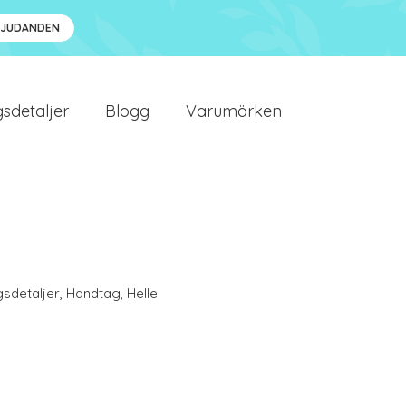
BJUDANDEN
sdetaljer
Blogg
Varumärken
gsdetaljer
,
Handtag
,
Helle