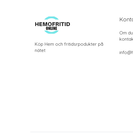
Kont
Om du 
kontak
Köp Hem och fritidsrpodukter på
nätet
info@h