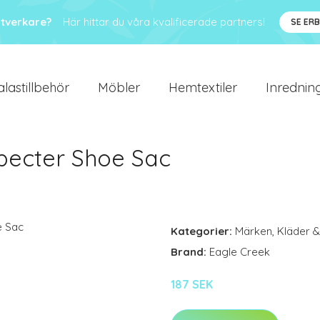
ntverkare?
Här hittar du våra kvalificerade partners!
SE ER
alastillbehör
Möbler
Hemtextiler
Inredning
Specter Shoe Sac
Kategorier:
Märken
,
Kläder &
Brand:
Eagle Creek
187 SEK