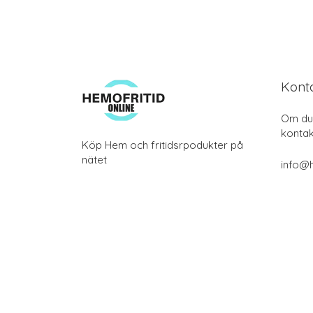
Kont
Om du 
kontak
Köp Hem och fritidsrpodukter på
nätet
info@h