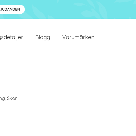
BJUDANDEN
sdetaljer
Blogg
Varumärken
ing
,
Skor