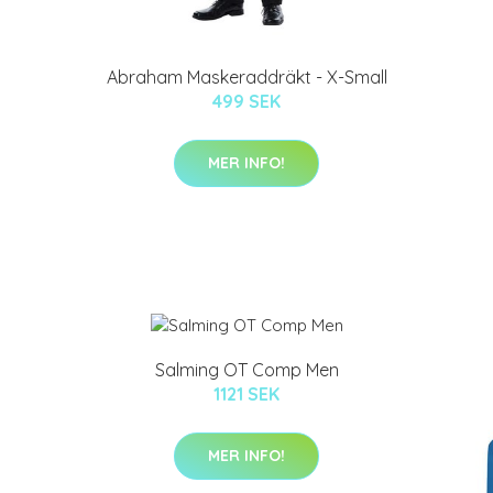
Abraham Maskeraddräkt - X-Small
499 SEK
MER INFO!
Salming OT Comp Men
1121 SEK
MER INFO!