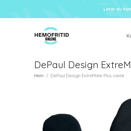
Letar du ha
K
DePaul Design ExtreM
Hem
DePaul Design ExtreMate Plus vante