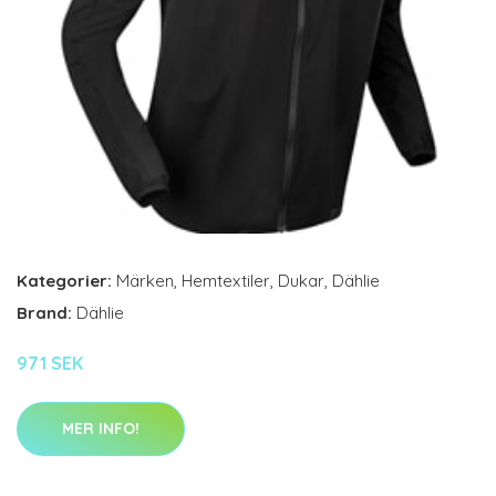
Kategorier:
Märken
,
Hemtextiler
,
Dukar
,
Dählie
Brand:
Dählie
971 SEK
MER INFO!