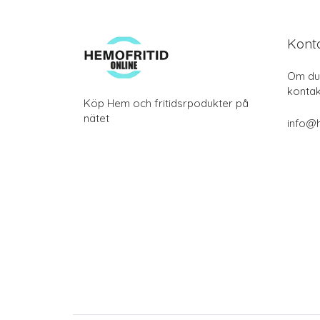
Kont
Om du 
kontak
Köp Hem och fritidsrpodukter på
nätet
info@h