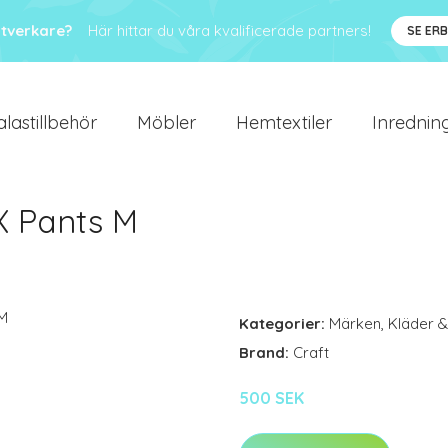
ntverkare?
Här hittar du våra kvalificerade partners!
SE ER
alastillbehör
Möbler
Hemtextiler
Inredning
X Pants M
Kategorier:
Märken
,
Kläder &
Brand:
Craft
500 SEK