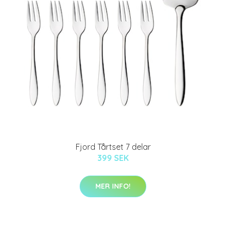
Fjord Tårtset 7 delar
399 SEK
MER INFO!