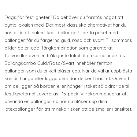
Dags för festligheter? Då behöver du förstås något att
pynta lokalen med. Det mest klassiska alternativet har du
här, alltid ett säkert kort, ballonger! I detta paket med
ballonger får du färgerna guld, rosa och svart. Tillsammans
bildar de en cool färgkombination som garanterat
förvandlar även en tråkigaste lokal till en sprudlande fest!
Ballongkombo Guld/Rosa/Svart innehåller femton
ballonger som du enkelt blåser upp. När de väl är uppblåsta
kan du hänga eller lägga dem där de ser finast ut. Oavsett
om de ligger på borden eller hänger i taket så bidrar de till
festligheterna! Levereras i 15-pack. Vi rekommenderar att
använda en ballongpump när du blåser upp dina
latexballonger för att minska risken att de smäller i ansiktet.