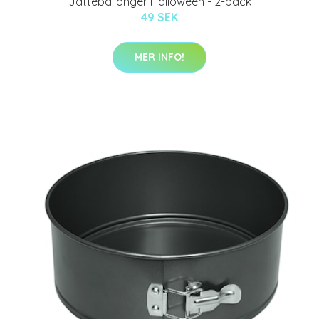
Jätteballonger Halloween - 2-pack
49 SEK
MER INFO!