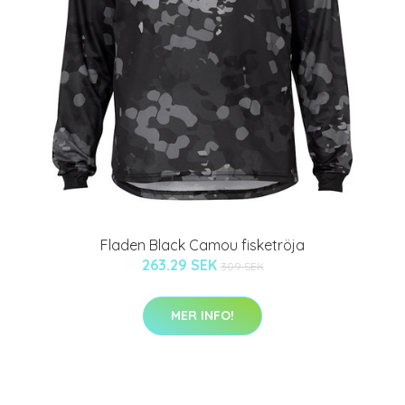
Fladen Black Camou fisketröja
263.29 SEK
309 SEK
MER INFO!