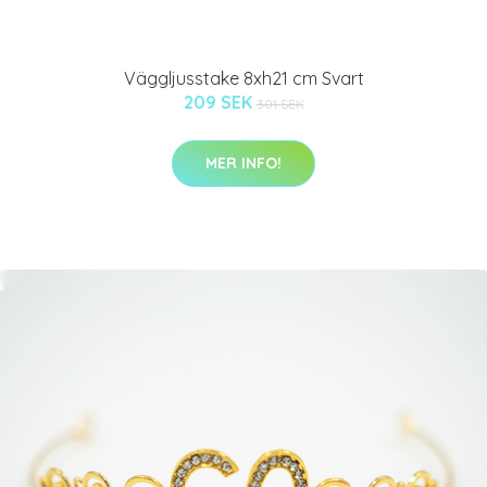
Väggljusstake 8xh21 cm Svart
209 SEK
301 SEK
MER INFO!