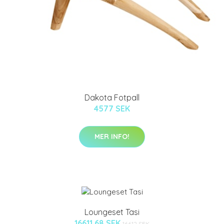
Dakota Fotpall
4577 SEK
MER INFO!
Loungeset Tasi
16611.68 SEK
16612 SEK