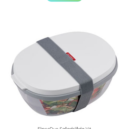
ElipseDuo Salladslåda Vit