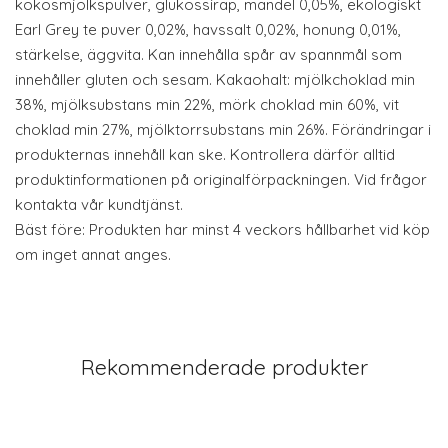
kokosmjölkspulver, glukossirap, mandel 0,05%, ekologiskt
Earl Grey te puver 0,02%, havssalt 0,02%, honung 0,01%,
stärkelse, äggvita. Kan innehålla spår av spannmål som
innehåller gluten och sesam. Kakaohalt: mjölkchoklad min
38%, mjölksubstans min 22%, mörk choklad min 60%, vit
choklad min 27%, mjölktorrsubstans min 26%. Förändringar i
produkternas innehåll kan ske. Kontrollera därför alltid
produktinformationen på originalförpackningen. Vid frågor
kontakta vår kundtjänst.
Bäst före: Produkten har minst 4 veckors hållbarhet vid köp
om inget annat anges.
Rekommenderade produkter