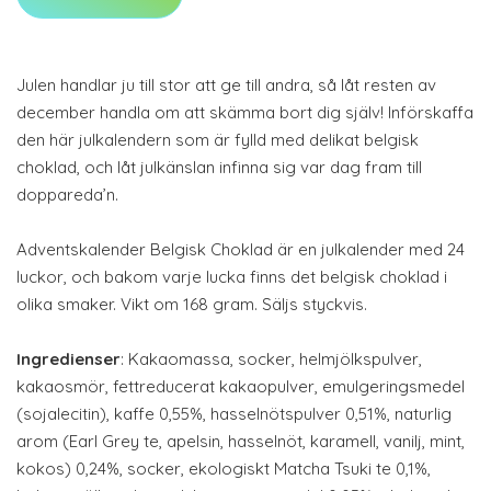
Julen handlar ju till stor att ge till andra, så låt resten av
december handla om att skämma bort dig själv! Införskaffa
den här julkalendern som är fylld med delikat belgisk
choklad, och låt julkänslan infinna sig var dag fram till
doppareda’n.
Adventskalender Belgisk Choklad är en julkalender med 24
luckor, och bakom varje lucka finns det belgisk choklad i
olika smaker. Vikt om 168 gram. Säljs styckvis.
Ingredienser
: Kakaomassa, socker, helmjölkspulver,
kakaosmör, fettreducerat kakaopulver, emulgeringsmedel
(sojalecitin), kaffe 0,55%, hasselnötspulver 0,51%, naturlig
arom (Earl Grey te, apelsin, hasselnöt, karamell, vanilj, mint,
kokos) 0,24%, socker, ekologiskt Matcha Tsuki te 0,1%,