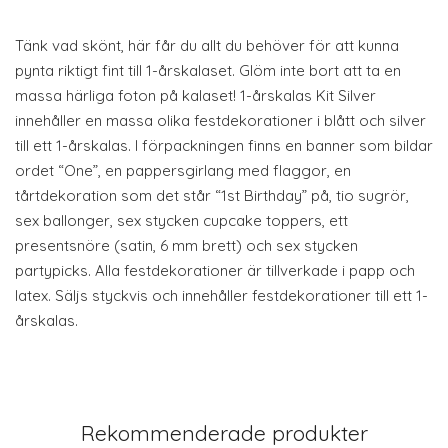
Tänk vad skönt, här får du allt du behöver för att kunna
pynta riktigt fint till 1-årskalaset. Glöm inte bort att ta en
massa härliga foton på kalaset! 1-årskalas Kit Silver
innehåller en massa olika festdekorationer i blått och silver
till ett 1-årskalas. I förpackningen finns en banner som bildar
ordet “One”, en pappersgirlang med flaggor, en
tårtdekoration som det står “1st Birthday” på, tio sugrör,
sex ballonger, sex stycken cupcake toppers, ett
presentsnöre (satin, 6 mm brett) och sex stycken
partypicks. Alla festdekorationer är tillverkade i papp och
latex. Säljs styckvis och innehåller festdekorationer till ett 1-
årskalas.
Rekommenderade produkter